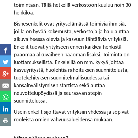
toimintaan. Tällä hetkellä verkostoon kuuluu noin 30
henkilöä.
Bisnesenkelit ovat yrityselämässä toimivia ihmisiä,
joilla on hyvää kokemusta, verkostoja ja halu auttaa
alkuvaiheessa olevia ja kasvuun tähtääviä yrityksiä.
Enkelit tuovat yritykseen ennen kaikkea henkistä
pääomaa alkuvaiheen pääoman lisäksi. Toiminta on
luottamuksellista. Enkeleillä on mm. kykyä johtaa
kasvuyritystä, huolehtia rahoituksen suunnittelusta,
tuotekehityksen suunnitelmallisuudesta tai
kansainvälistymisen startista sekä auttaa
neuvottelupöydissä ja seuraavan stepin
suunnittelussa.
Usein enkelit sijoittavat yrityksiin yhdessä ja sopivat
rooleista omien vahvuusalueidensa mukaan.