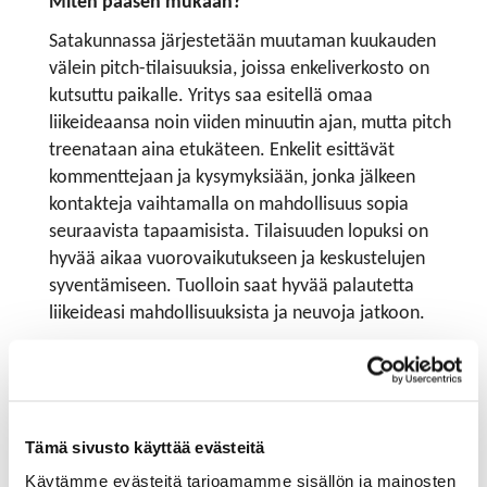
Miten pääsen mukaan?
Satakunnassa järjestetään muutaman kuukauden
välein pitch-tilaisuuksia, joissa enkeliverkosto on
kutsuttu paikalle. Yritys saa esitellä omaa
liikeideaansa noin viiden minuutin ajan, mutta pitch
treenataan aina etukäteen. Enkelit esittävät
kommenttejaan ja kysymyksiään, jonka jälkeen
kontakteja vaihtamalla on mahdollisuus sopia
seuraavista tapaamisista. Tilaisuuden lopuksi on
hyvää aikaa vuorovaikutukseen ja keskustelujen
syventämiseen. Tuolloin saat hyvää palautetta
liikeideasi mahdollisuuksista ja neuvoja jatkoon.
Hyvä opas enkelisijoituksen hakijalle:
http://www.fiban.org/opas.html
Miten pääsen enkeliksi?
Tämä sivusto käyttää evästeitä
Käytämme evästeitä tarjoamamme sisällön ja mainosten
Jos olet kiinnostunut toimimaan bisnesenkelinä ja