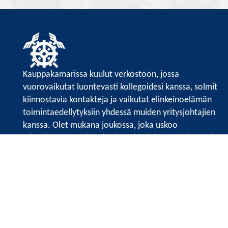
Kauppakamarissa kuulut verkostoon, jossa
vuorovaikutat luontevasti kollegoidesi kanssa, solmit
kiinnostavia kontakteja ja vaikutat elinkeinoelämän
toimintaedellytyksiin yhdessä muiden yritysjohtajien
kanssa. Olet mukana joukossa, joka uskoo
tulevaisuuteen, ajattelee isosti ja kehittää jatkuvasti
osaamistaan.
Satakunnan kauppakamari
Valtakatu 6, 28100 Pori
Avoinna ma - pe 8.30 - 15.30.