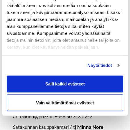
räätälöimiseen, sosiaalisen median ominaisuuksien
omaat edellä kuvattuja taitoja, ota yhteyttä Minna
tukemiseen ja kävijämäärämme analysoimiseen. Lisäksi
Nore (minna.nore@satakunnankauppakamari.fi, 044
jaamme sosiaalisen median, mainosalan ja analytiikka-
710 5364), niin saat tarvittavan infon ja pääset
alan kumppaneillemme tietoja siitä, miten käytät
alkuun.
sivustoamme. Kumppanimme voivat yhdistää näitä
Yhteyden enkeliverkostoon saat helpoimmin
tietoja muihin tietoihin, joita olet antanut heille tai joita on
seuraavien kontaktihenkilöiden kautta:
kerätty, kun olet käyttänyt heidän palvelujaan.
Kari Ollila
, enkelisijoittaja, FiBAN aluekoordinaattori
kari.ollila@katolli.fi, + 358 440 592 752
Näytä tiedot
Jari Turto,
enkelisijoittaja
jari.turto@gmail.com, +358 400 590 394
Salli kaikki evästeet
Janne Raitaniemi,
enkelisijoittaja
janne.raitaniemi@gmail.com, +358 44 3434 100
Vain välttämättömät evästeet
Prizztech Oy / tj
Ari Eklund
ari.eklund@prizz.fi, +358 50 3131 252
Satakunnan kauppakamari / tj
Minna Nore