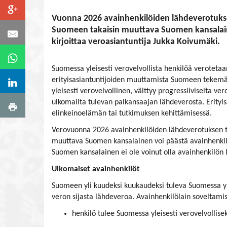
Vuonna 2026 avainhenkilöiden lähdeverotukse
Suomeen takaisin muuttava Suomen kansalainen
kirjoittaa veroasiantuntija Jukka Koivumäki.
Suomessa yleisesti verovelvollista henkilöä verotetaa
erityisasiantuntijoiden muuttamista Suomeen tekemä
yleisesti verovelvollinen, välttyy progressiiviselta 
ulkomailta tulevan palkansaajan lähdeverosta. Erityi
elinkeinoelämän tai tutkimuksen kehittämisessä.
Verovuonna 2026 avainhenkilöiden lähdeverotuksen t
muuttava Suomen kansalainen voi päästä avainhenkilöv
Suomen kansalainen ei ole voinut olla avainhenkilön 
Ulkomaiset avainhenkilöt
Suomeen yli kuudeksi kuukaudeksi tuleva Suomessa yle
veron sijasta lähdeveroa. Avainhenkilölain soveltamis
henkilö tulee Suomessa yleisesti verovelvollise