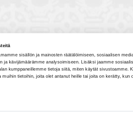
teitä
toon, jossa vuorovaikutat
Satakunnan kauppakamari
mamme sisällön ja mainosten räätälöimiseen, sosiaalisen medi
, solmit kiinnostavia kontakteja
Valtakatu 6, 28100 Pori
n ja kävijämäärämme analysoimiseen. Lisäksi jaamme sosiaali
imintaedellytyksiin yhdessä
Avoinna ma - pe 8.30 - 15.30.
-alan kumppaneillemme tietoja siitä, miten käytät sivustoamme
 Olet mukana joukossa, joka
 muihin tietoihin, joita olet antanut heille tai joita on kerätty, kun 
isosti ja kehittää jatkuvasti
Tilaa uutiskirje
Liity verkostoon
Tietosuojaseloste