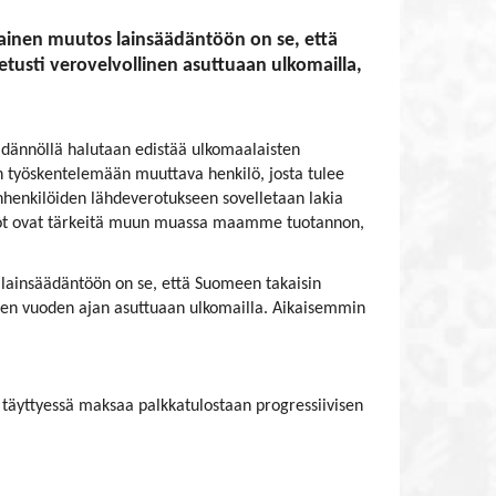
ainen muutos lainsäädäntöön on se, että
tusti verovelvollinen asuttuaan ulkomailla,
äädännöllä halutaan edistää ulkomaalaisten
 työskentelemään muuttava henkilö, josta tulee
ainhenkilöiden lähdeverotukseen sovelletaan lakia
taidot ovat tärkeitä muun muassa maamme tuotannon,
lainsäädäntöön on se, että Suomeen takaisin
iden vuoden ajan asuttuaan ulkomailla. Aikaisemmin
 täyttyessä maksaa palkkatulostaan progressiivisen