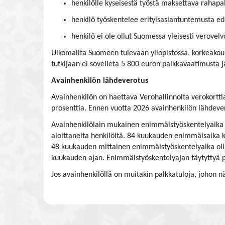
henkilölle kyseisestä työstä maksettava rahap
henkilö työskentelee erityisasiantuntemusta edel
henkilö ei ole ollut Suomessa yleisesti verove
Ulkomailta Suomeen tulevaan yliopistossa, korkeakoul
tutkijaan ei sovelleta 5 800 euron palkkavaatimusta 
Avainhenkilön lähdeverotus
Avainhenkilön on haettava Verohallinnolta verokortti
prosenttia. Ennen vuotta 2026 avainhenkilön lähdeve
Avainhenkilölain mukainen enimmäistyöskentelyaika 
aloittaneita henkilöitä. 84 kuukauden enimmäisaika 
48 kuukauden mittainen enimmäistyöskentelyaika olis
kuukauden ajan. Enimmäistyöskentelyajan täytyttyä pa
Jos avainhenkilöllä on muitakin palkkatuloja, johon nä