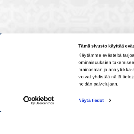
Tämä sivusto käyttää eväs
Kauppakamarissa kuulut verkos
Käytämme evästeitä tarjoa
luontevasti kollegoidesi kanssa
ominaisuuksien tukemisee
ja vaikutat elinkeinoelämän to
mainosalan ja analytiikka
muiden yritysjohtajien kanssa.
voivat yhdistää näitä tietoja
uskoo tulevaisuuteen, ajattelee 
osaamistaan.
heidän palvelujaan.
Näytä tiedot