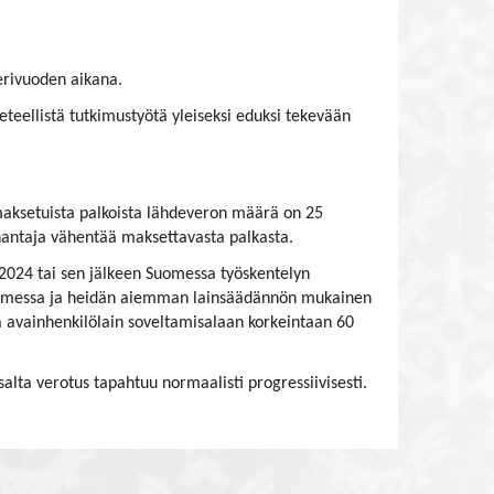
erivuoden aikana.
teellistä tutkimustyötä yleiseksi eduksi tekevään
 maksetuista palkoista lähdeveron määrä on 25
nantaja vähentää maksettavasta palkasta.
2024 tai sen jälkeen Suomessa työskentelyn
4 Suomessa ja heidän aiemman lainsäädännön mukainen
 avainhenkilölain soveltamisalaan korkeintaan 60
salta verotus tapahtuu normaalisti progressiivisesti.