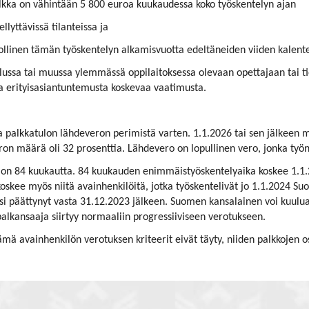
alkka on vähintään 5 800 euroa kuukaudessa koko työskentelyn ajan
lyttävissä tilanteissa ja
lvollinen tämän työskentelyn alkamisvuotta edeltäneiden viiden kalent
ussa tai muussa ylemmässä oppilaitoksessa olevaan opettajaan tai tie
ja erityisasiantuntemusta koskevaa vaatimusta.
a palkkatulon lähdeveron perimistä varten. 1.1.2026 tai sen jälkeen
ron määrä oli 32 prosenttia. Lähdevero on lopullinen vero, jonka työ
on 84 kuukautta. 84 kuukauden enimmäistyöskentelyaika koskee 1.1.
koskee myös niitä avainhenkilöitä, jotka työskentelivät jo 1.1.202
i päättynyt vasta 31.12.2023 jälkeen. Suomen kansalainen voi kuulua
lkansaaja siirtyy normaaliin progressiiviseen verotukseen.
mä avainhenkilön verotuksen kriteerit eivät täyty, niiden palkkojen o