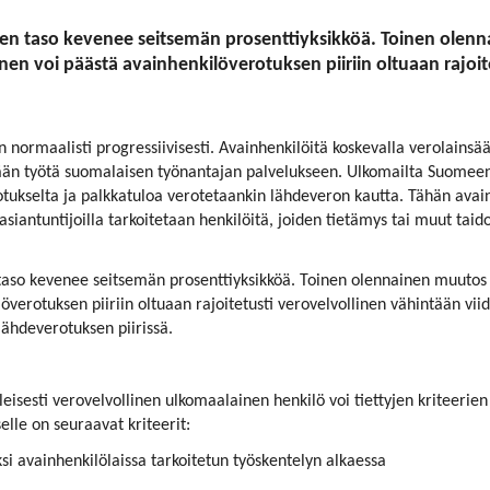
n taso kevenee seitsemän prosenttiyksikköä. Toinen olenn
 voi päästä avainhenkilöverotuksen piiriin oltuaan rajoite
n normaalisti progressiivisesti. Avainhenkilöitä koskevalla verolains
än työtä suomalaisen työnantajan palvelukseen. Ulkomailta Suomeen
verotukselta ja palkkatuloa verotetaankin lähdeveron kautta. Tähän av
sasiantuntijoilla tarkoitetaan henkilöitä, joiden tietämys tai muut 
aso kevenee seitsemän prosenttiyksikköä. Toinen olennainen muutos 
erotuksen piiriin oltuaan rajoitetusti verovelvollinen vähintään vi
lähdeverotuksen piirissä.
isesti verovelvollinen ulkomaalainen henkilö voi tiettyjen kriteerien
elle on seuraavat kriteerit:
ksi avainhenkilölaissa tarkoitetun työskentelyn alkaessa