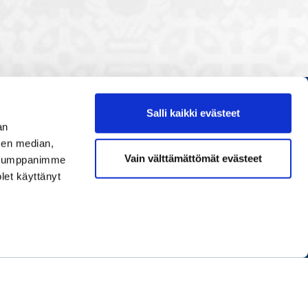
Salli kaikki evästeet
Etusivu
an
Painopisteet
sen median,
Vain välttämättömät evästeet
. Kumppanimme
Verkostoidu
olet käyttänyt
Tapahtumat
Palvelut
Ihmiset
Info