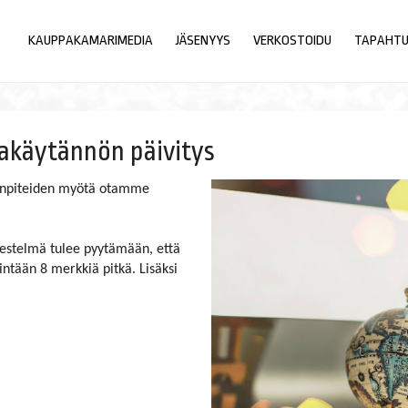
KAUPPAKAMARIMEDIA
JÄSENYYS
VERKOSTOIDU
TAPAHT
nakäytännön päivitys
menpiteiden myötä otamme
jestelmä tulee pyytämään, että
ntään 8 merkkiä pitkä. Lisäksi