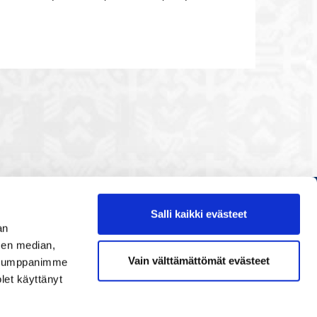
Salli kaikki evästeet
Etusivu
an
Painopisteet
sen median,
Vain välttämättömät evästeet
. Kumppanimme
Verkostoidu
olet käyttänyt
Tapahtumat