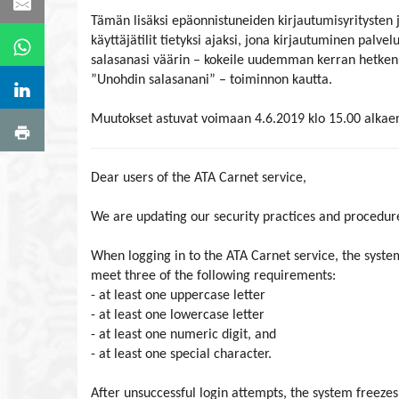
Tämän lisäksi epäonnistuneiden kirjautumisyritysten 
käyttäjätilit tietyksi ajaksi, jona kirjautuminen palvel
salasanasi väärin – kokeile uudemman kerran hetken 
”Unohdin salasanani” – toiminnon kautta.
Muutokset astuvat voimaan 4.6.2019 klo 15.00 alkae
Dear users of the ATA Carnet service,
We are updating our security practices and procedure
When logging in to the ATA Carnet service, the system
meet three of the following requirements:
- at least one uppercase letter
- at least one lowercase letter
- at least one numeric digit, and
- at least one special character.
After unsuccessful login attempts, the system freezes