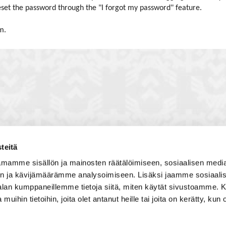
reset the password through the "I forgot my password" feature.
m.
teitä
toon, jossa vuorovaikutat
Satakunnan kauppakamari
mamme sisällön ja mainosten räätälöimiseen, sosiaalisen medi
, solmit kiinnostavia kontakteja
Valtakatu 6, 28100 Pori
n ja kävijämäärämme analysoimiseen. Lisäksi jaamme sosiaali
imintaedellytyksiin yhdessä
Avoinna ma - pe 8.30 - 15.30.
-alan kumppaneillemme tietoja siitä, miten käytät sivustoamme
 Olet mukana joukossa, joka
 muihin tietoihin, joita olet antanut heille tai joita on kerätty, kun 
isosti ja kehittää jatkuvasti
Tilaa uutiskirje