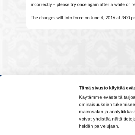
incorrectly – please try once again after a while or 
The changes will into force on June 4, 2016 at 3:00 p
Tämä sivusto käyttää eväs
Kauppakamarissa kuulut verkos
Käytämme evästeitä tarjoa
luontevasti kollegoidesi kanssa
ominaisuuksien tukemisee
ja vaikutat elinkeinoelämän to
mainosalan ja analytiikka
muiden yritysjohtajien kanssa.
voivat yhdistää näitä tietoja
uskoo tulevaisuuteen, ajattelee 
osaamistaan.
heidän palvelujaan.