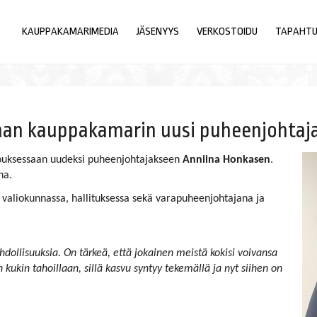
KAUPPAKAMARIMEDIA
JÄSENYYS
VERKOSTOIDU
TAPAHT
nan kauppakamarin uusi puheenjohtaj
kouksessaan uudeksi puheenjohtajakseen
Anniina Honkasen
.
na.
valiokunnassa, hallituksessa sekä varapuheenjohtajana ja
hdollisuuksia. On tärkeä, että jokainen meistä kokisi voivansa
ukin tahoillaan, sillä kasvu syntyy tekemällä ja nyt siihen on