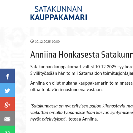
10.12.2025 10:00
Anniina Honkasesta Satakun
Satakunnan kauppakamari valitsi 10.12.2025 syysko
Siviilityössään hän toimii Satamaidon toimitusjohtaja
Anniina on ollut mukana kauppakamarin toiminnassa 
ottaa tehtävän innostuneena vastaan.
´Satakunnassa on nyt erityisen paljon kiinnostavia ma
vaikuttaa omalla työpanoksellaan kasvun syntymiseen k
hyvät edellytykset´
, toteaa Anniina.