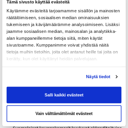
Tämä sivusto käyttää evästeitä
käyttöoikeus on aina henkilökohtainen, eikä sitä saa
siirtää toiselle.
Käytämme evästeitä tarjoamamme sisällön ja mainosten
räätälöimiseen, sosiaalisen median ominaisuuksien
Akkreditoidut kauppakamarien toimihenkilöt
tukemiseen ja kävijämäärämme analysoimiseen. Lisäksi
käsittelevät asiakirjahakemukset palvelussa
jaamme sosiaalisen median, mainosalan ja analytiikka-
toimistoaikana. Palveluhinnasto on tallennettu
alan kumppaneillemme tietoja siitä, miten käytät
sivustolle.
sivustoamme. Kumppanimme voivat yhdistää näitä
tietoja muihin tietoihin, joita olet antanut heille tai joita on
Asiakas tulostaa kauppakamarin sähköisesti
kerätty, kun olet käyttänyt heidän palvelujaan.
hyväksymän alkuperätodistuksen tavalliselle A4-
paperille värillisenä.
Näytä tiedot
VIENTIASIAKIRJAT.FI
Salli kaikki evästeet
​​​​​​​Kansainvälisesti tunnistettavat
Vain välttämättömät evästeet
alkuperätodistukset