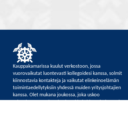
Kauppakamarissa kuulut verkostoon, jossa
vuorovaikutat luontevasti kollegoidesi kanssa, solmit
kiinnostavia kontakteja ja vaikutat elinkeinoelämän
toimintaedellytyksiin yhdessä muiden yritysjohtajien
kanssa. Olet mukana joukossa, joka uskoo
tulevaisuuteen, ajattelee isosti ja kehittää jatkuvasti
osaamistaan.
Satakunnan kauppakamari
Valtakatu 6, 28100 Pori