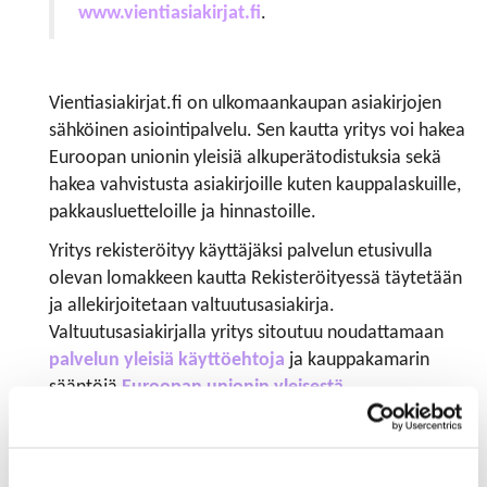
www.vientiasiakirjat.fi
.
​​​​​​​Vientiasiakirjat.fi on ulkomaankaupan asiakirjojen
sähköinen asiointipalvelu. Sen kautta yritys voi hakea
Euroopan unionin yleisiä alkuperätodistuksia sekä
hakea vahvistusta asiakirjoille kuten kauppalaskuille,
pakkausluetteloille ja hinnastoille.
Yritys rekisteröityy käyttäjäksi palvelun etusivulla
olevan lomakkeen kautta Rekisteröityessä täytetään
ja allekirjoitetaan valtuutusasiakirja.
Valtuutusasiakirjalla yritys sitoutuu noudattamaan
palvelun yleisiä käyttöehtoja
ja kauppakamarin
sääntöjä
Euroopan unionin yleisestä
alkuperätodistuksesta
. Samalla yritys nimittää
palveluun pääkäyttäjän, joka vastaa yrityksen muiden
käyttäjien luonnista ja hallinnasta. Palvelun