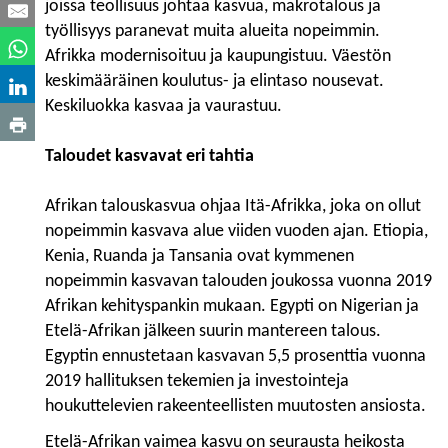
joissa teollisuus johtaa kasvua, makrotalous ja
työllisyys paranevat muita alueita nopeimmin.
Afrikka mo­der­ni­soituu ja kaupungistuu. Väestön
keskimääräinen koulutus- ja elintaso nousevat.
Keskiluokka kasvaa ja vaurastuu.
Taloudet kasvavat eri tahtia
Afrikan talouskasvua ohjaa Itä-Afrikka, joka on ollut
nopeimmin kasvava alue viiden vuoden ajan. Etiopia,
Kenia, Ruanda ja Tansania ovat kymmenen
nopeimmin kasvavan talouden joukossa vuon­na 2019
Afrikan kehityspankin mukaan. Egypti on Nigerian ja
Etelä-Afrikan jälkeen suurin mantereen talous.
Egyptin ennustetaan kasvavan 5,5 prosenttia vuonna
2019 hallituksen tekemien ja investointeja
houkuttelevien rakeenteellisten muutosten ansiosta.
Etelä-Afrikan vaimea kasvu on seurausta heikosta