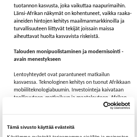
tuotannon kasvusta, joka vaikuttaa naapurimaihin.
Länsi-Afrikan näkymät on kohentuneet, vaikka raaka-
aineiden hintojen kehitys maailmanmark­kinoilla ja
turvallisuuteen liittyvät tekijät joissain maissa
aiheuttavat huolta kasvavista riskeistä.
Talouden monipuolistaminen ja modernisointi -
avain menestykseen
Lentoyhteydet ovat parantuneet matkailun
kasvaessa. Teknologinen kehitys on tuonut Afrikkaan
mobiiliteknologiabuumin. Investointeja kaivataan
teollisuuteen, matkailuun ja maatalouteen. Afrikan
maiden menestys riippuu paljolti siitä, miten hyvin ne
pystyvät modernisoimaan ja monipuo­listamaan
talouttaan. Infrastruktuurin parantaminen, julkisen
Tämä sivusto käyttää evästeitä
talouden kehittäminen ja raken­teel­lis­ten uudistusten
tekeminen edistäisivät talouden kehittymistä.
Käytämme evästeitä tarjoamamme sisällön ja mainosten