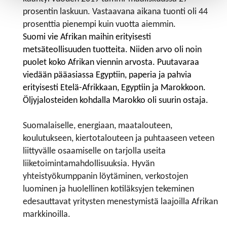
prosentin laskuun. Vastaavana aikana tuonti oli 44
prosenttia pienempi kuin vuotta aiemmin.​​​​​​​
Suomi vie Afrikan maihin erityisesti
metsäteollisuuden tuotteita. Niiden arvo oli noin
puolet koko Afrikan viennin arvosta. Puutavaraa
viedään pääasiassa Egyptiin, paperia ja pahvia
erityisesti Etelä-Afrikkaan, Egyptiin ja Marokkoon.
Öljyjalosteiden kohdalla Marokko oli suurin ostaja.
Suomalaiselle, energiaan, maatalouteen,
koulutukseen, kiertotalouteen ja puhtaaseen veteen
liittyvälle osaamiselle on tarjolla useita
liiketoimintamahdollisuuksia. Hyvän
yhteistyökumppanin löytäminen, verkostojen
luominen ja huolellinen kotiläksyjen tekeminen
edesauttavat yritysten menestymistä laajoilla Afrikan
markkinoilla.