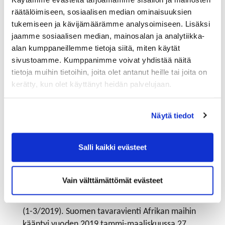
Työttömyyden hoito, korruption kitkeminen,
räätälöimiseen, sosiaalisen median ominaisuuksien
ilmastonmuutokseen liittyvät ongelmat ja köyhyyden
tukemiseen ja kävijämäärämme analysoimiseen. Lisäksi
jaamme sosiaalisen median, mainosalan ja analytiikka-
vähentäminen vaativat nekin paljon Afrikan maiden
alan kumppaneillemme tietoja siitä, miten käytät
johtajilta.
sivustoamme. Kumppanimme voivat yhdistää näitä
tietoja muihin tietoihin, joita olet antanut heille tai joita on
Miltei kaikki Afrikan maat ovat allekirjoittaneet
kerätty, kun olet käyttänyt heidän palvelujaan.
Afrikan mantereen vapaakauppasopimuksen eli
AfCFTA:n. Yhteisten sisämarkkinoiden kehittämisen
lisäksi Afrikan valtiot ovat sopineet mantereen
Näytä tiedot
sisäisestä vapaan liikkuvuuden protokollasta.
Salli kaikki evästeet
Afrikan markkinoilla on paljon tilaa suomalaisille
yrityksille
Vain välttämättömät evästeet
Tullin ulkomaan­kaup­patilastojen mukaan Afrikan
osuus Suomen tavaraviennistä on vain 2,4 prosenttia
(1-3/2019). Suomen tavaravienti Afrikan maihin
kääntyi vuoden 2019 tammi-maa­lis­kuussa 27