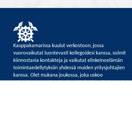
Kauppakamarissa kuulut verkostoon, jossa
vuorovaikutat luontevasti kollegoidesi kanssa, solmit
kiinnostavia kontakteja ja vaikutat elinkeinoelämän
toimintaedellytyksiin yhdessä muiden yritysjohtajien
kanssa. Olet mukana joukossa, joka uskoo
tulevaisuuteen, ajattelee isosti ja kehittää jatkuvasti
osaamistaan.
Satakunnan kauppakamari
Valtakatu 6, 28100 Pori
Avoinna ma - pe 8.30 - 15.30.