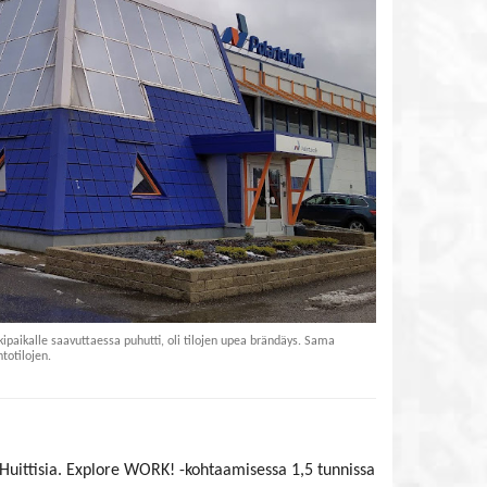
kipaikalle saavuttaessa puhutti, oli tilojen upea brändäys. Sama
totilojen.
Huittisia. Explore WORK! -kohtaamisessa 1,5 tunnissa