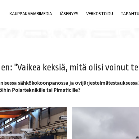
KAUPPAKAMARIMEDIA
JÄSENYYS
VERKOSTOIDU
TAPAHT
n: "Vaikea keksiä, mitä olisi voinut 
sessa sähkökokoonpanossa ja ovijärjestelmätestauksessa? M
hin Polarteknikille tai Pimaticille?