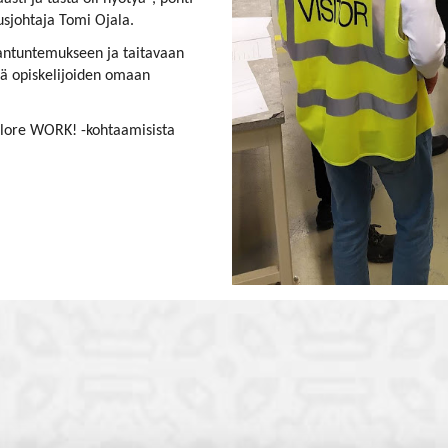
usjohtaja Tomi Ojala.
antuntemukseen ja taitavaan
ekä opiskelijoiden omaan
xplore WORK! -kohtaamisista