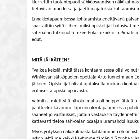
kierrettiin tuotantopuoli sähköosaamisen näkökulmas
tietovisan muodossa ja jaettiin ajatuksia kohtaamisen
Ennakkotapaamisessa kohtaamista edeltävänä päivänä 
sparrailtiin syitä siihen, miksi opiskelijat halusivat m
sähköalan tutkinnolla tekee Polarteknikin ja Pimaticin ka
edut.
MITÄ JÄI KÄTEEN?
"Vaikea keksiä, mitä tässä kohtaamisessa olisi voin
WinNovan sähköpuolen opettaja Arto tunnelmiaan E
jälkeen. Opiskelijat olivat ajatuksella mukana kohtaam
erilaisesta opiskelupäivästä.
Valmiiksi mietityllä näkökulmalla oli helppo lähteä t
päätteeksi kävimme läpi ennakkotapaamisessa pohdi
saaneet jo vastaukset, joitain vastauksia täydennett
kattavasti tietoa sähköalan osaajan uramahdollisuuksis
Myös yrityksen näkökulmasta kohtaaminen oli onnistun
uskon, että me kaikki käytimme tämän 1,5 tuntia viisaa