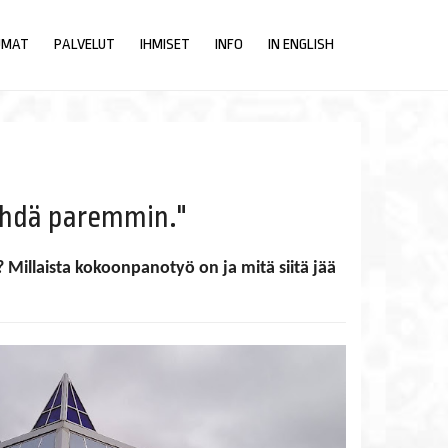
UMAT
PALVELUT
IHMISET
INFO
IN ENGLISH
tehdä paremmin."
illaista kokoonpanotyö on ja mitä siitä jää