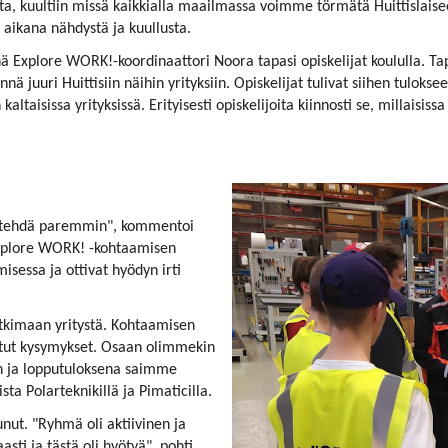
ta, kuultiin missä kaikkialla maailmassa voimme törmätä Huittislaise
 aikana nähdystä ja kuullusta.
Explore WORK!-koordinaattori Noora tapasi opiskelijat koululla. Tap
ennä juuri Huittisiin näihin yrityksiin. Opiskelijat tulivat siihen tuloks
ltaisissa yrityksissä. Erityisesti opiskelijoita kiinnosti se, millaisiss
ut tehdä paremmin", kommentoi
xplore WORK! -kohtaamisen
isessa ja ottivat hyödyn irti
utkimaan yritystä. Kohtaamisen
tut kysymykset. Osaan olimmekin
iin ja lopputuloksena saimme
ta Polarteknikillä ja Pimaticilla.
ut. "Ryhmä oli aktiivinen ja
sti ja tästä oli hyötyä", pohti