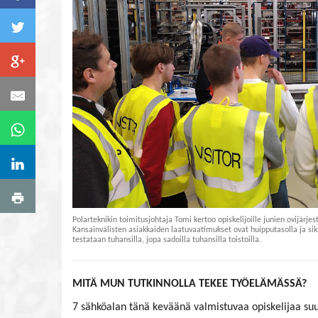
Polarteknikin toimitusjohtaja Tomi kertoo opiskelijoille junien ovijärjes
Kansainvälisten asiakkaiden laatuvaatimukset ovat huipputasolla ja sik
testataan tuhansilla, jopa sadoilla tuhansilla toistoilla.
MITÄ MUN TUTKINNOLLA TEKEE TYÖELÄMÄSSÄ?
7 sähköalan tänä keväänä valmistuvaa opiskelijaa su