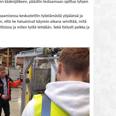
en kädenjälkeen, päästiin testaamaan opittua lyhyen
aamisessa keskusteltiin työelämästä ylipäänsä ja
een, että he haluaisivat käynnin aikana selvittää, mitä
a tiloissa ja miten työtä tehdään. Sekä tietysti palkka ja