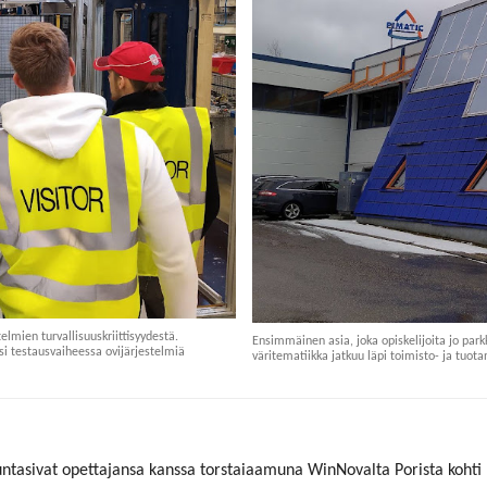
telmien turvallisuuskriittisyydestä.
Ensimmäinen asia, joka opiskelijoita jo park
si testausvaiheessa ovijärjestelmiä
väritematiikka jatkuu läpi toimisto- ja tuotan
untasivat opettajansa kanssa torstaiaamuna WinNovalta Porista kohti 