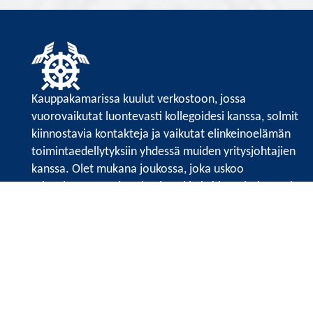
Kauppakamarissa kuulut verkostoon, jossa
vuorovaikutat luontevasti kollegoidesi kanssa, solmit
kiinnostavia kontakteja ja vaikutat elinkeinoelämän
toimintaedellytyksiin yhdessä muiden yritysjohtajien
kanssa. Olet mukana joukossa, joka uskoo
tulevaisuuteen, ajattelee isosti ja kehittää jatkuvasti
osaamistaan.
Satakunnan kauppakamari
Valtakatu 6, 28100 Pori
Avoinna ma - pe 8.30 - 15.30.
Tilaa uutiskirje