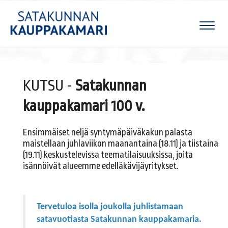
Naviga
KUTSU -
Satakunnan
kauppakamari 100 v.
Ensimmäiset neljä syntymäpäiväkakun palasta
maistellaan juhlaviikon maanantaina (18.11) ja tiistaina
(19.11) keskustelevissa teematilaisuuksissa, joita
isännöivät alueemme edelläkävijäyritykset.
Tervetuloa isolla joukolla juhlistamaan
satavuotiasta Satakunnan kauppakamaria.