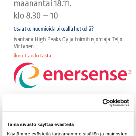
maanantai 18.11.
klo 8.30 – 10
Osaatko huomioida oikealla hetkellä?
isäntänä High Peaks Oy ja toimitusjohtaja Teijo
Virtanen
ilmoittaudu tästä
tiistai 19.11.
klo 8.30 – 10
Tämä sivusto käyttää evästeitä
Työelämän murros ja kasvu
Käytämme evästeitä tarjoamamme sisällön ja mainosten