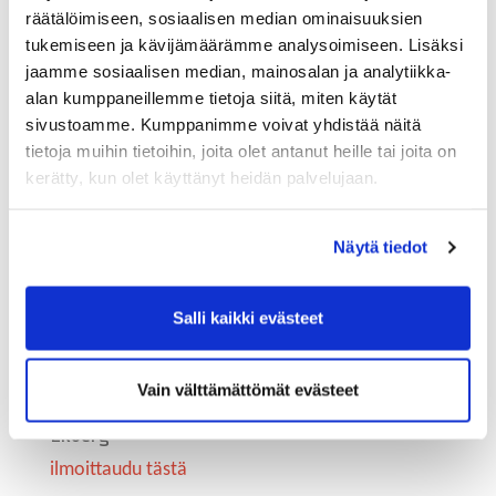
isäntänä Enersence International Oyj ja
räätälöimiseen, sosiaalisen median ominaisuuksien
toimitusjohtaja Jussi Holopainen
tukemiseen ja kävijämäärämme analysoimiseen. Lisäksi
ilmoittaudu tästä
jaamme sosiaalisen median, mainosalan ja analytiikka-
alan kumppaneillemme tietoja siitä, miten käytät
sivustoamme. Kumppanimme voivat yhdistää näitä
tietoja muihin tietoihin, joita olet antanut heille tai joita on
kerätty, kun olet käyttänyt heidän palvelujaan.
Näytä tiedot
tiistai 19.11.
klo 14–15.30
Salli kaikki evästeet
Vastuullisuus arvona ja arjessa
Vain välttämättömät evästeet
isäntänä Oy Fiblon Ab ja toimitusjohtaja Pekka
Ekberg
ilmoittaudu tästä