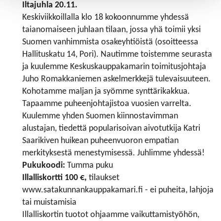
Iltajuhla 20.11.
Keskiviikkoillalla klo 18 kokoonnumme yhdessä
taianomaiseen juhlaan tilaan, jossa yhä toimii yksi
Suomen vanhimmista osakeyhtiöistä (osoitteessa
Hallituskatu 14, Pori). Nautimme toistemme seurasta
ja kuulemme Keskuskauppakamarin toimitusjohtaja
Juho Romakkaniemen askelmerkkejä tulevaisuuteen.
Kohotamme maljan ja syömme synttärikakkua.
Tapaamme puheenjohtajistoa vuosien varrelta.
Kuulemme yhden Suomen kiinnostavimman
alustajan, tiedettä popularisoivan aivotutkija Katri
Saarikiven huikean puheenvuoron empatian
merkityksestä menestymisessä. Juhlimme yhdessä!
Pukukoodi:
Tumma puku
Illalliskortti 100 €,
tilaukset
www.satakunnankauppakamari.fi - ei puheita, lahjoja
tai muistamisia
Illalliskortin tuotot ohjaamme vaikuttamistyöhön,