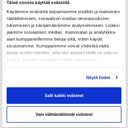
Tämä sivusto käyttää evästeitä
Matti Ratsula, toimitusjohtaja, Antinasu & Ratsula Oy,
Käytämme evästeitä tarjoamamme sisällön ja mainosten
I varapuheenjohtaja
räätälöimiseen, sosiaalisen median ominaisuuksien
Pekka Saariluoma, toimitusjohtaja, RKW Finland Oy II
tukemiseen ja kävijämäärämme analysoimiseen. Lisäksi
varapuheenjohtaja
jaamme sosiaalisen median, mainosalan ja analytiikka-
alan kumppaneillemme tietoja siitä, miten käytät
Sari Mäkitalo, toimitusjohtaja, Telamurska Oy, lll
sivustoamme. Kumppanimme voivat yhdistää näitä
varapuheenjohtaja
tietoja muihin tietoihin, joita olet antanut heille tai joita on
Jäsenet
kerätty, kun olet käyttänyt heidän palvelujaan.
Hannu Heiskanen, toimitusjohtaja, Aurubis Finland Oy
Näytä tiedot
Juha Heljakka, toimitusjohtaja, Brand ID Oy
Matti Kiuru, toimitusjohtaja, Länsi-Suomen
Salli kaikki evästeet
Osuuspankki
Jari Multisilta, rehtori ja toimitusjohtaja, Satakunnan
ammattikorkeakoulu
Vain välttämättömät evästeet
Aino-Maija Luukkonen, kaupunginjohtaja, Porin