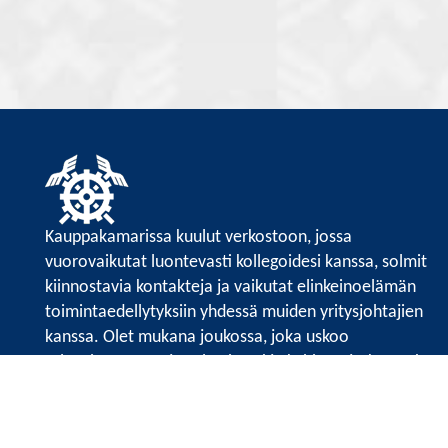
Kauppakamarissa kuulut verkostoon, jossa
vuorovaikutat luontevasti kollegoidesi kanssa, solmit
kiinnostavia kontakteja ja vaikutat elinkeinoelämän
toimintaedellytyksiin yhdessä muiden yritysjohtajien
kanssa. Olet mukana joukossa, joka uskoo
tulevaisuuteen, ajattelee isosti ja kehittää jatkuvasti
osaamistaan.
Satakunnan kauppakamari