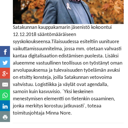
Satakunnan kauppakamarin jäsenistö kokoontui
12.12.2018 sääntömääräiseen
syyskokoukseensa.Tilaisuudessa esiteltiin uunituore
vaikuttamissuunnitelma, jossa mm. otetaan vahvasti
kantaa digitalisaation edistämisen puolesta. Lisäksi
alueemme vastuullinen teollisuus on työstänyt oman
arvolupauksensa ja tulevaisuuden työelämän avuksi
on etsitty konsteja, joilla Satakunnan vetovoima
vahvistuu. Logistiikka ja väylät ovat agendalla,
samoin kuin kasvuvisio. ´Yksi keskeinen
menestymisen elementti on tietenkin osaaminen,
jonka merkitys korostuu jatkuvasti´, toteaa
toimitusjohtaja Minna Nore.