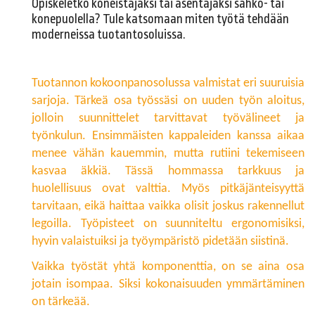
Opiskeletko koneistajaksi tai asentajaksi sähkö- tai
konepuolella? Tule katsomaan miten työtä tehdään
moderneissa tuotantosoluissa.
Tuotannon kokoonpanosolussa valmistat eri suuruisia
sarjoja. Tärkeä osa työssäsi on uuden työn aloitus,
jolloin suunnittelet tarvittavat työvälineet ja
työnkulun. Ensimmäisten kappaleiden kanssa aikaa
menee vähän kauemmin, mutta rutiini tekemiseen
kasvaa äkkiä. Tässä hommassa tarkkuus ja
huolellisuus ovat valttia. Myös pitkäjänteisyyttä
tarvitaan, eikä haittaa vaikka olisit joskus rakennellut
legoilla. Työpisteet on suunniteltu ergonomisiksi,
hyvin valaistuiksi ja työympäristö pidetään siistinä.
Vaikka työstät yhtä komponenttia, on se aina osa
jotain isompaa. Siksi kokonaisuuden ymmärtäminen
on tärkeää.