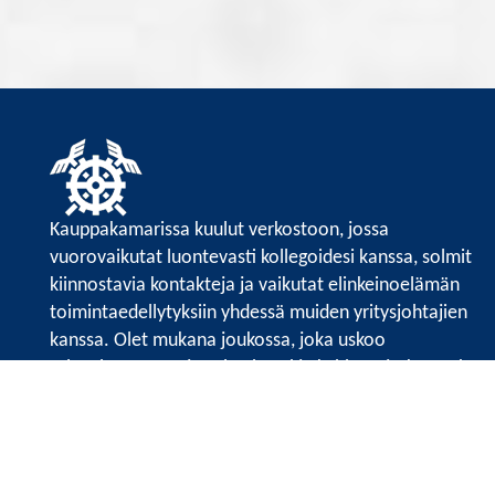
Kauppakamarissa kuulut verkostoon, jossa
vuorovaikutat luontevasti kollegoidesi kanssa, solmit
kiinnostavia kontakteja ja vaikutat elinkeinoelämän
toimintaedellytyksiin yhdessä muiden yritysjohtajien
kanssa. Olet mukana joukossa, joka uskoo
tulevaisuuteen, ajattelee isosti ja kehittää jatkuvasti
osaamistaan.
Satakunnan kauppakamari
Valtakatu 6, 28100 Pori
Avoinna ma - pe 8.30 - 15.30.