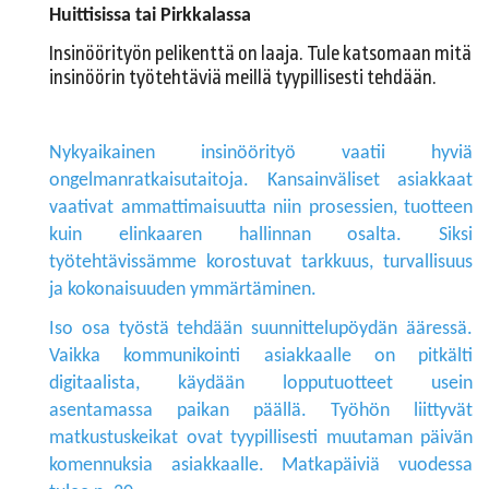
Huittisissa tai Pirkkalassa
Insinöörityön pelikenttä on laaja. Tule katsomaan mitä
insinöörin työtehtäviä meillä tyypillisesti tehdään.
Nykyaikainen insinöörityö vaatii hyviä
ongelmanratkaisutaitoja. Kansainväliset asiakkaat
vaativat ammattimaisuutta niin prosessien, tuotteen
kuin elinkaaren hallinnan osalta. Siksi
työtehtävissämme korostuvat tarkkuus, turvallisuus
ja kokonaisuuden ymmärtäminen.
Iso osa työstä tehdään suunnittelupöydän ääressä.
Vaikka kommunikointi asiakkaalle on pitkälti
digitaalista, käydään lopputuotteet usein
asentamassa paikan päällä.
Työhön liittyvät
matkustuskeikat ovat tyypillisesti muutaman päivän
komennuksia asiakkaalle. Matkapäiviä vuodessa