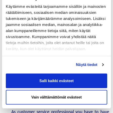
Käytämme evästeitä tarjoamamme sisällön ja mainosten
International Customer Service​​​​​​​
räätälöimiseen, sosiaalisen median ominaisuuksien
tukemiseen ja kävijämäärämme analysoimiseen. Lisäksi
Huittisissa
jaamme sosiaalisen median, mainosalan ja analytiikka-
Kielitaitoa ja teknistä ymmärrystä tarvitaan kun
alan kumppaneillemme tietoja siitä, miten käytät
palvellaan kv-asiakkaita. Tule katsomaan mitä työ on
sivustoamme. Kumppanimme voivat yhdistää näitä
käytännössä.
tietoja muihin tietoihin, joita olet antanut heille tai joita on
kerätty, kun olet käyttänyt heidän palvelujaan.
When customers need technical support, information
of deliveries or answers to their questions, the
Näytä tiedot
contact comes here.
We appreciate fluent service experience and that's
Salli kaikki evästeet
why employees speak usually also English. It is
important to find solution for customer right away or
at least get the customer feel very comfortable and
Vain välttämättömät evästeet
served.
As customer service professional you have to have