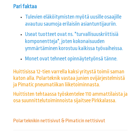
Pari faktaa
Tulevien eläköitymisten myötä uusille osaajille
avautuu saumoja erilaisiin asiantuntijauriin.
Useat tuotteet ovat ns. "turvallisuuskriittisiä
komponentteja", joten kokonaisuuden
ymmärtäminen korostuu kaikissa työvaiheissa.
Monet ovat tehneet opinnäytetyönsä tänne.
Huittisissa 12-tien varrella kaksi yritystä toimii saman
katon alla. Polarteknik vastaa junien ovijärjestelmistä
ja Pimatic pneumatiikan liiketoiminnasta.
Huittisten tehtaassa työskentelee 110 ammattilaista ja
osa suunnittelutoiminnoista sijaitsee Pirkkalassa.
​​​​​​​ &
Polarteknikin nettisivut
Pimaticin nettisivut