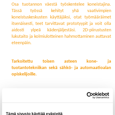
Osa tuotannon väestä työskentelee koneistajina.
Tässä työssä kehityt yhä vaativimpien
koneistuskeskusten käyttäjäksi, otat työmääräimet
itsenäisesti, teet tarvittavat prototyypit ja voit olla
aidosti ylpeä kädenjäljestäsi. 2D-piirustusten
lukutaito ja kolmiulotteinen hahmottaminen auttavat
eteenpäin.
Tarkoitettu toisen asteen kone- ja
tuotantotekniikan sekä sähkö- ja automaatioalan
opiskelijoille.
"Parasta mun työssä on tämä avoin ilmapiiri ja
se, että aina saa kysyä. Paljon tässä pääsee
itse järkeilemään asioita ja se motivoi."
Tämä sivusto käyttää evästeitä