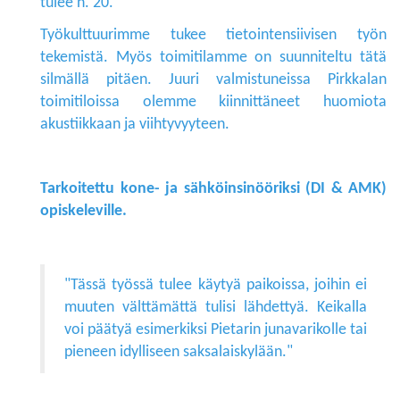
tulee n. 20.
Työkulttuurimme tukee tietointensiivisen työn
tekemistä. Myös toimitilamme on suunniteltu tätä
silmällä pitäen. Juuri valmistuneissa Pirkkalan
toimitiloissa olemme kiinnittäneet huomiota
akustiikkaan ja viihtyvyyteen.
Tarkoitettu kone- ja sähköinsinööriksi (DI & AMK)
opiskeleville.
"Tässä työssä tulee käytyä paikoissa, joihin ei
muuten välttämättä tulisi lähdettyä. Keikalla
voi päätyä esimerkiksi Pietarin junavarikolle tai
pieneen idylliseen saksalaiskylään."