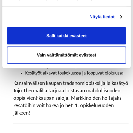
parissa
​​​​​​​Sisältää mm. rahtikulujen laskemista tilauksiin,
yhteydenpitoa asiakkaaseen, näytelähetyksien
Näytä tiedot
hoitoa, tilausten vastaanottoa, syöttöä,
lähettämistä ja laskuttamista kaikkine
työvaiheineen​​​​​​​
Salli kaikki evästeet
Sopii englantia osaavalle ja vientikaupasta
kiinnostuneelle
KV-kaupan tradenomiopiskelijoiden lisäksi tehtävään
Vain välttämättömät evästeet
soveltuvat erinomaisesti myös logistiikan tai
toimitusketjun hallinnan opinnot
Kesätyöt alkavat toukokuussa ja loppuvat elokuussa
Kansainvälisen kaupan tradenomiopiskelijalle kesätyö
Jujo Thermalilla tarjoaa loistavan mahdollisuuden
oppia vientikaupan saloja. Markkinoiden hoitajaksi
kesätöihin voit hakea jo heti 1. opiskeluvuoden
jälkeen!