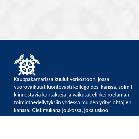
Kauppakamarissa kuulut verkostoon, jossa
vuorovaikutat luontevasti kollegoidesi kanssa, solmit
kiinnostavia kontakteja ja vaikutat elinkeinoelämän
toimintaedellytyksiin yhdessä muiden yritysjohtajien
kanssa. Olet mukana joukossa, joka uskoo
tulevaisuuteen, ajattelee isosti ja kehittää jatkuvasti
osaamistaan.
Satakunnan kauppakamari