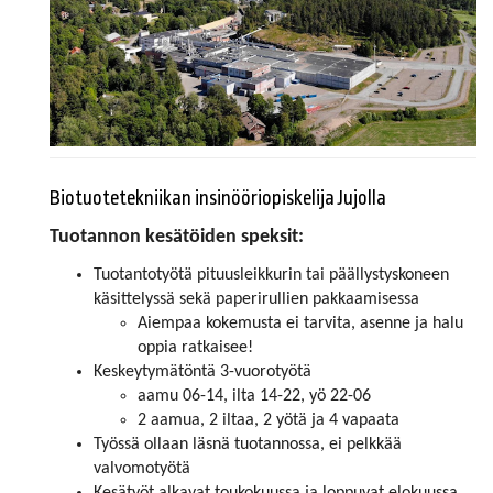
Biotuotetekniikan insinööriopiskelija Jujolla
Tuotannon kesätöiden speksit:
Tuotantotyötä pituusleikkurin tai päällystyskoneen
käsittelyssä sekä paperirullien pakkaamisessa
Aiempaa kokemusta ei tarvita, asenne ja halu
oppia ratkaisee!
Keskeytymätöntä 3-vuorotyötä
aamu 06-14, ilta 14-22, yö 22-06
2 aamua, 2 iltaa, 2 yötä ja 4 vapaata
Työssä ollaan läsnä tuotannossa, ei pelkkää
valvomotyötä
Kesätyöt alkavat toukokuussa ja loppuvat elokuussa