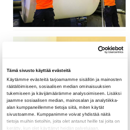
Tämä sivusto käyttää evästeitä
Käytämme evästeitä tarjoamamme sisällön ja mainosten
räätälöimiseen, sosiaalisen median ominaisuuksien
tukemiseen ja kävijämäärämme analysoimiseen. Lisäksi
jaamme sosiaalisen median, mainosalan ja analytiikka-
KV-kaupan tradenomiopiskelija Jujolla
alan kumppaneillemme tietoja siitä, miten käytät
sivustoamme. Kumppanimme voivat yhdistää näitä
Market Supervisor -kesätöiden speksit:
tietoja muihin tietoihin, joita olet antanut heille tai joita on
Toimistotyötä tilausten kokonaisvaltaisen hoitamisen
kerätty, kun olet käyttänyt heidän palvelujaan.