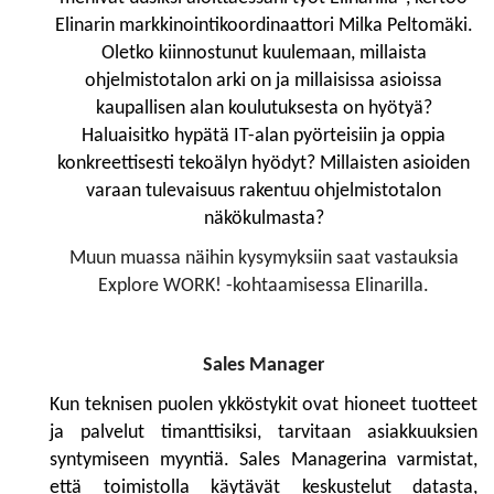
Elinarin markkinointikoordinaattori Milka Peltomäki.
Oletko kiinnostunut kuulemaan, millaista
ohjelmistotalon arki on ja millaisissa asioissa
kaupallisen alan koulutuksesta on hyötyä?
Haluaisitko hypätä IT-alan pyörteisiin ja oppia
konkreettisesti tekoälyn hyödyt? Millaisten asioiden
varaan tulevaisuus rakentuu ohjelmistotalon
näkökulmasta?
Muun muassa näihin kysymyksiin saat vastauksia
Explore WORK! -kohtaamisessa Elinarilla.
Sales Manager
Kun teknisen puolen ykköstykit ovat hioneet tuotteet
ja palvelut timanttisiksi, tarvitaan asiakkuuksien
syntymiseen myyntiä. Sales Managerina varmistat,
että toimistolla käytävät keskustelut datasta,