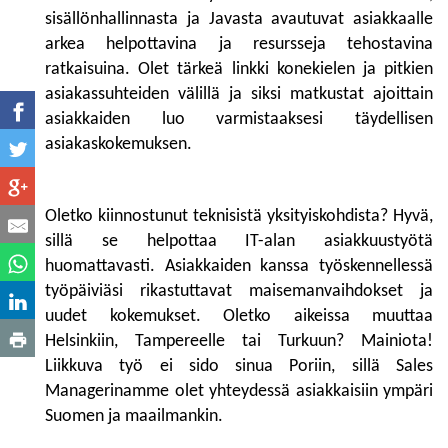
sisällönhallinnasta ja Javasta avautuvat asiakkaalle
arkea helpottavina ja resursseja tehostavina
ratkaisuina. Olet tärkeä linkki konekielen ja pitkien
asiakassuhteiden välillä ja siksi matkustat ajoittain
asiakkaiden luo varmistaaksesi täydellisen
asiakaskokemuksen.
Oletko kiinnostunut teknisistä yksityiskohdista? Hyvä,
sillä se helpottaa IT-alan asiakkuustyötä
huomattavasti. Asiakkaiden kanssa työskennellessä
työpäiviäsi rikastuttavat maisemanvaihdokset ja
uudet kokemukset. Oletko aikeissa muuttaa
Helsinkiin, Tampereelle tai Turkuun? Mainiota!
Liikkuva työ ei sido sinua Poriin, sillä Sales
Managerinamme olet yhteydessä asiakkaisiin ympäri
Suomen ja maailmankin.