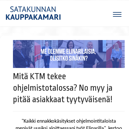
Naviga
Mitä KTM tekee
ohjelmistotalossa? No myy ja
pitää asiakkaat tyytyväisenä!
"Kaikki ennakkokäsitykset ohjelmointitaloista
menivät uusiksi aloittaessani työt Elinarilla", kertoo