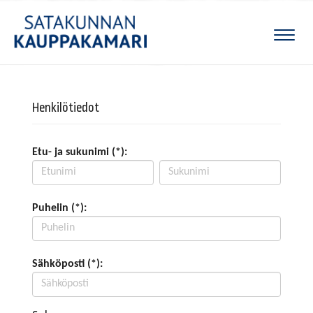
Naviga
Henkilötiedot
Etu- ja sukunimi (*):
Puhelin (*):
Sähköposti (*):