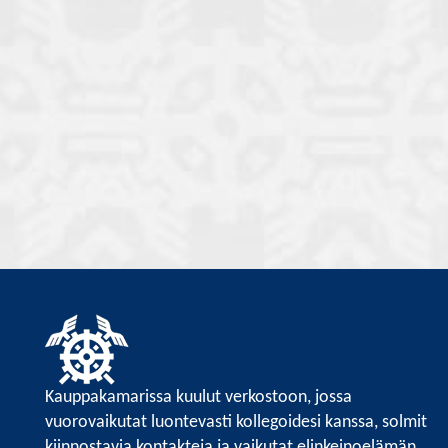
Kauppakamarissa kuulut verkostoon, jossa
vuorovaikutat luontevasti kollegoidesi kanssa, solmit
kiinnostavia kontakteja ja vaikutat elinkeinoelämän