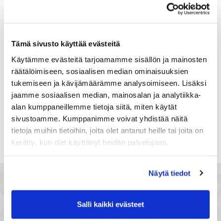
Suomi
Rekisteröidy
Tämä sivusto käyttää evästeitä
Haluan tilata Satakunnan kauppakamari
Käytämme evästeitä tarjoamamme sisällön ja mainosten
uutiskirjeen
räätälöimiseen, sosiaalisen median ominaisuuksien
Olen lukenut Satakunnan kauppakamarin
tukemiseen ja kävijämäärämme analysoimiseen. Lisäksi
tietosuojaselosteen
ja hyväksyn henkilötietojeni
jaamme sosiaalisen median, mainosalan ja analytiikka-
käsittelyn (*)
alan kumppaneillemme tietoja siitä, miten käytät
(*) Tieto on pakollinen
sivustoamme. Kumppanimme voivat yhdistää näitä
tietoja muihin tietoihin, joita olet antanut heille tai joita on
kerätty, kun olet käyttänyt heidän palvelujaan.
Näytä tiedot
Salli kaikki evästeet