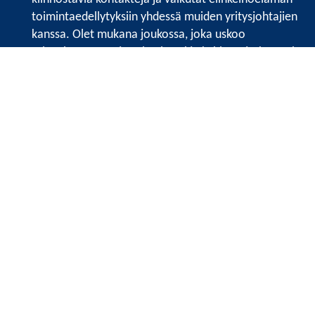
toimintaedellytyksiin yhdessä muiden yritysjohtajien
kanssa. Olet mukana joukossa, joka uskoo
tulevaisuuteen, ajattelee isosti ja kehittää jatkuvasti
osaamistaan.
Satakunnan kauppakamari
Valtakatu 6, 28100 Pori
Avoinna ma - pe 8.30 - 15.30.
Tilaa uutiskirje
Liity verkostoon
Tietosuojaseloste
Etusivu
Painopisteet