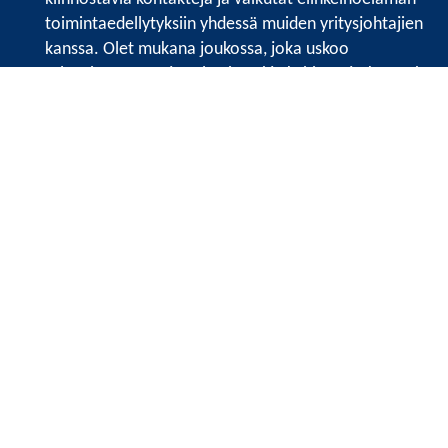
toimintaedellytyksiin yhdessä muiden yritysjohtajien
kanssa. Olet mukana joukossa, joka uskoo
tulevaisuuteen, ajattelee isosti ja kehittää jatkuvasti
osaamistaan.
Satakunnan kauppakamari
Valtakatu 6, 28100 Pori
Avoinna ma - pe 8.30 - 15.30.
Tilaa uutiskirje
Liity verkostoon
Tietosuojaseloste
Etusivu
Painopisteet