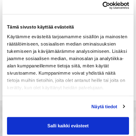
Suomi
Rekisteröidy
Tämä sivusto käyttää evästeitä
Haluan tilata Satakunnan kauppakamari
Käytämme evästeitä tarjoamamme sisällön ja mainosten
uutiskirjeen
räätälöimiseen, sosiaalisen median ominaisuuksien
Olen lukenut Satakunnan kauppakamarin
tukemiseen ja kävijämäärämme analysoimiseen. Lisäksi
tietosuojaselosteen
ja hyväksyn henkilötietojeni
jaamme sosiaalisen median, mainosalan ja analytiikka-
käsittelyn (*)
alan kumppaneillemme tietoja siitä, miten käytät
(*) Tieto on pakollinen
sivustoamme. Kumppanimme voivat yhdistää näitä
tietoja muihin tietoihin, joita olet antanut heille tai joita on
kerätty, kun olet käyttänyt heidän palvelujaan.
Näytä tiedot
Salli kaikki evästeet