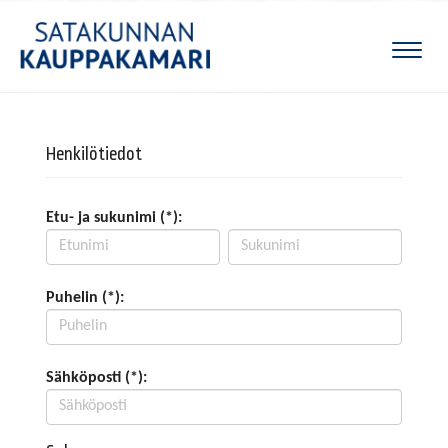
Naviga
Henkilötiedot
Etu- ja sukunimi (*):
Puhelin (*):
Sähköposti (*):