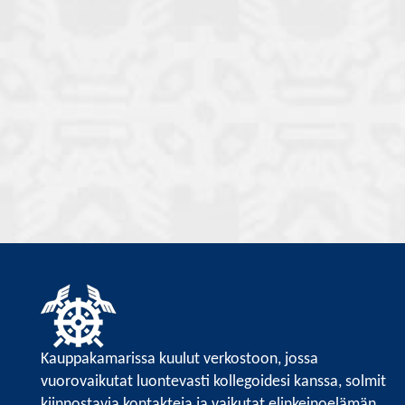
Kauppakamarissa kuulut verkostoon, jossa
vuorovaikutat luontevasti kollegoidesi kanssa, solmit
kiinnostavia kontakteja ja vaikutat elinkeinoelämän