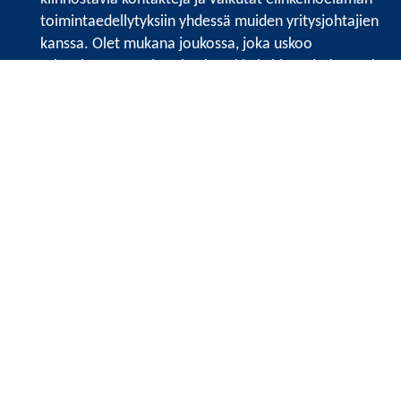
toimintaedellytyksiin yhdessä muiden yritysjohtajien
kanssa. Olet mukana joukossa, joka uskoo
tulevaisuuteen, ajattelee isosti ja kehittää jatkuvasti
osaamistaan.
Satakunnan kauppakamari
Valtakatu 6, 28100 Pori
Avoinna ma - pe 8.30 - 15.30.
Tilaa uutiskirje
Liity verkostoon
Tietosuojaseloste
Etusivu
Painopisteet