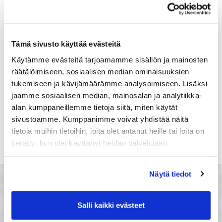
Suomi
Rekisteröidy
Tämä sivusto käyttää evästeitä
Haluan tilata Satakunnan kauppakamari
Käytämme evästeitä tarjoamamme sisällön ja mainosten
uutiskirjeen
räätälöimiseen, sosiaalisen median ominaisuuksien
Olen lukenut Satakunnan kauppakamarin
tukemiseen ja kävijämäärämme analysoimiseen. Lisäksi
tietosuojaselosteen
ja hyväksyn henkilötietojeni
jaamme sosiaalisen median, mainosalan ja analytiikka-
käsittelyn (*)
alan kumppaneillemme tietoja siitä, miten käytät
(*) Tieto on pakollinen
sivustoamme. Kumppanimme voivat yhdistää näitä
tietoja muihin tietoihin, joita olet antanut heille tai joita on
kerätty, kun olet käyttänyt heidän palvelujaan.
Näytä tiedot
Salli kaikki evästeet