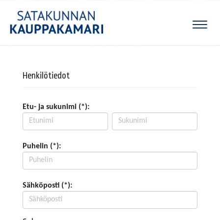
Naviga
Henkilötiedot
Etu- ja sukunimi (*):
Puhelin (*):
Sähköposti (*):