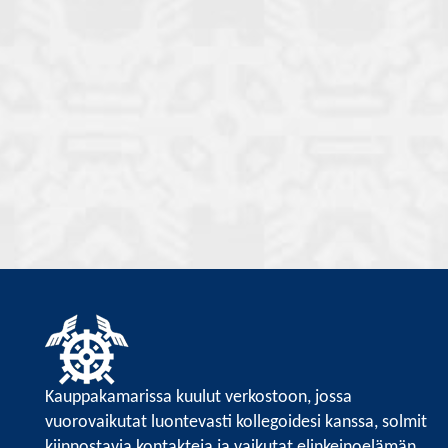
Kauppakamarissa kuulut verkostoon, jossa
vuorovaikutat luontevasti kollegoidesi kanssa, solmit
kiinnostavia kontakteja ja vaikutat elinkeinoelämän