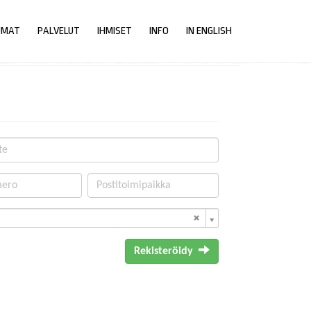
UMAT
PALVELUT
IHMISET
INFO
IN ENGLISH
Rekisteröidy