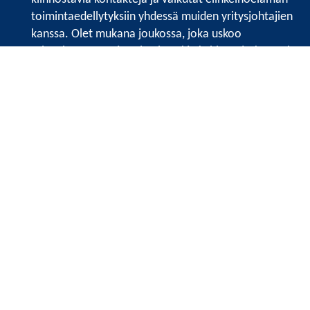
toimintaedellytyksiin yhdessä muiden yritysjohtajien
kanssa. Olet mukana joukossa, joka uskoo
tulevaisuuteen, ajattelee isosti ja kehittää jatkuvasti
osaamistaan.
Satakunnan kauppakamari
Valtakatu 6, 28100 Pori
Avoinna ma - pe 8.30 - 15.30.
Tilaa uutiskirje
Liity verkostoon
Tietosuojaseloste
Etusivu
Painopisteet