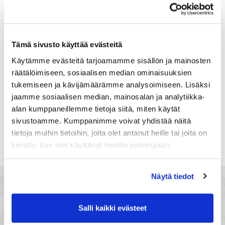
Suomi
Rekisteröidy
Tämä sivusto käyttää evästeitä
Haluan tilata Satakunnan kauppakamari
Käytämme evästeitä tarjoamamme sisällön ja mainosten
uutiskirjeen
räätälöimiseen, sosiaalisen median ominaisuuksien
Olen lukenut Satakunnan kauppakamarin
tukemiseen ja kävijämäärämme analysoimiseen. Lisäksi
tietosuojaselosteen
ja hyväksyn henkilötietojeni
jaamme sosiaalisen median, mainosalan ja analytiikka-
käsittelyn (*)
alan kumppaneillemme tietoja siitä, miten käytät
(*) Tieto on pakollinen
sivustoamme. Kumppanimme voivat yhdistää näitä
tietoja muihin tietoihin, joita olet antanut heille tai joita on
kerätty, kun olet käyttänyt heidän palvelujaan.
Näytä tiedot
Salli kaikki evästeet