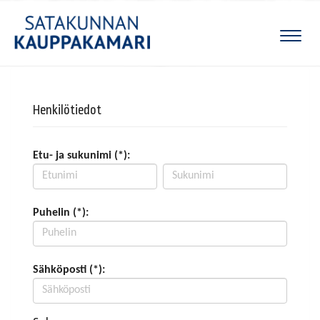
Naviga
Henkilötiedot
Etu- ja sukunimi (*):
Puhelin (*):
Sähköposti (*):