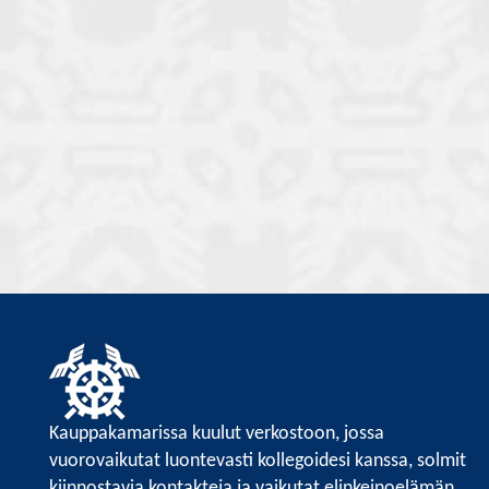
Kauppakamarissa kuulut verkostoon, jossa
vuorovaikutat luontevasti kollegoidesi kanssa, solmit
kiinnostavia kontakteja ja vaikutat elinkeinoelämän