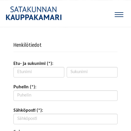
Naviga
Henkilötiedot
Etu- ja sukunimi (*):
Puhelin (*):
Sähköposti (*):