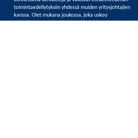
toimintaedellytyksiin yhdessä muiden yritysjohtajien
kanssa. Olet mukana joukossa, joka uskoo
tulevaisuuteen, ajattelee isosti ja kehittää jatkuvasti
osaamistaan.
Satakunnan kauppakamari
Valtakatu 6, 28100 Pori
Avoinna ma - pe 8.30 - 15.30.
Tilaa uutiskirje
Liity verkostoon
Tietosuojaseloste
Etusivu
Painopisteet