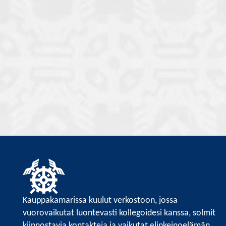
Kauppakamarissa kuulut verkostoon, jossa
vuorovaikutat luontevasti kollegoidesi kanssa, solmit
kiinnostavia kontakteja ja vaikutat elinkeinoelämän