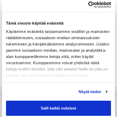
Suomi
Rekisteröidy
Tämä sivusto käyttää evästeitä
Haluan tilata Satakunnan kauppakamari
Käytämme evästeitä tarjoamamme sisällön ja mainosten
uutiskirjeen
räätälöimiseen, sosiaalisen median ominaisuuksien
Olen lukenut Satakunnan kauppakamarin
tukemiseen ja kävijämäärämme analysoimiseen. Lisäksi
tietosuojaselosteen
ja hyväksyn henkilötietojeni
jaamme sosiaalisen median, mainosalan ja analytiikka-
käsittelyn (*)
alan kumppaneillemme tietoja siitä, miten käytät
(*) Tieto on pakollinen
sivustoamme. Kumppanimme voivat yhdistää näitä
tietoja muihin tietoihin, joita olet antanut heille tai joita on
kerätty, kun olet käyttänyt heidän palvelujaan.
Näytä tiedot
Salli kaikki evästeet