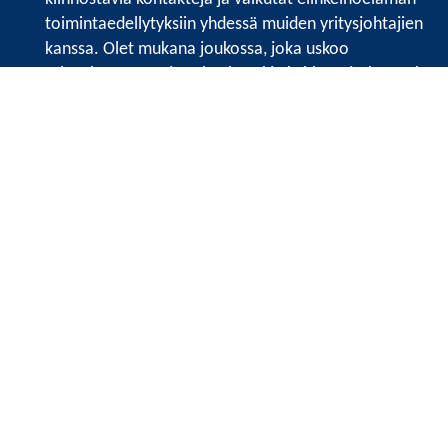
toimintaedellytyksiin yhdessä muiden yritysjohtajien
kanssa. Olet mukana joukossa, joka uskoo
tulevaisuuteen, ajattelee isosti ja kehittää jatkuvasti
osaamistaan.
Satakunnan kauppakamari
Valtakatu 6, 28100 Pori
Avoinna ma - pe 8.30 - 15.30.
Tilaa uutiskirje
Liity verkostoon
Tietosuojaseloste
Etusivu
Painopisteet