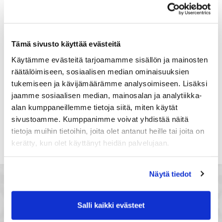
Suomi
Rekisteröidy
Tämä sivusto käyttää evästeitä
Haluan tilata Satakunnan kauppakamari
Käytämme evästeitä tarjoamamme sisällön ja mainosten
uutiskirjeen
räätälöimiseen, sosiaalisen median ominaisuuksien
Olen lukenut Satakunnan kauppakamarin
tukemiseen ja kävijämäärämme analysoimiseen. Lisäksi
tietosuojaselosteen
ja hyväksyn henkilötietojeni
jaamme sosiaalisen median, mainosalan ja analytiikka-
käsittelyn (*)
alan kumppaneillemme tietoja siitä, miten käytät
(*) Tieto on pakollinen
sivustoamme. Kumppanimme voivat yhdistää näitä
tietoja muihin tietoihin, joita olet antanut heille tai joita on
kerätty, kun olet käyttänyt heidän palvelujaan.
Näytä tiedot
Salli kaikki evästeet