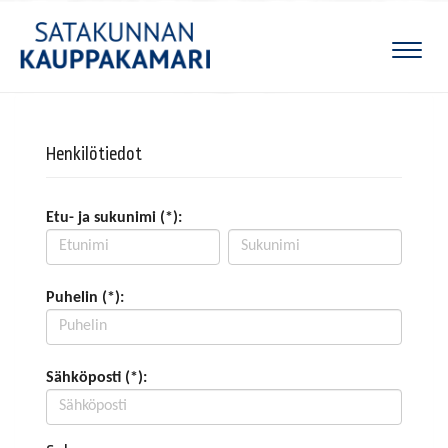
Naviga
Henkilötiedot
Etu- ja sukunimi (*):
Puhelin (*):
Sähköposti (*):