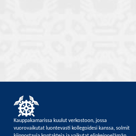
Kauppakamarissa kuulut verkostoon, jossa
vuorovaikutat luontevasti kollegoidesi kanssa, solmit
kiinnostavia kontakteja ja vaikutat elinkeinoelämän