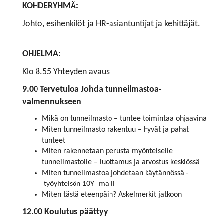
KOHDERYHMÄ:
Johto, esihenkilöt ja HR-asiantuntijat ja kehittäjät.
OHJELMA:
Klo 8.55 Yhteyden avaus
9.00 Tervetuloa Johda tunneilmastoa-
valmennukseen
Mikä on tunneilmasto – tuntee toimintaa ohjaavina
Miten tunneilmasto rakentuu – hyvät ja pahat
tunteet
Miten rakennetaan perusta myönteiselle
tunneilmastolle – luottamus ja arvostus keskiössä
Miten tunneilmastoa johdetaan käytännössä -
työyhteisön 10Y -malli
Miten tästä eteenpäin? Askelmerkit jatkoon
12.00 Koulutus päättyy