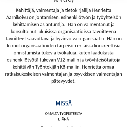
Vervici Oy
Kehittäjä, valmentaja ja tietokirjailija Henrietta
Aarnikoivu on johtamisen, esihenkilötyön ja työyhteisön
kehittämisen asiantuntija. Hän on valmentanut ja
konsultoinut lukuisissa organisaatioissa tavoitteena
tavoitteet saavuttava ja hyvinvoiva organisaatio. Hän on
luonut organisaatioiden tarpeisiin erilaisia konkreettisia
onnistumista tukevia työkaluja, kuten laadukasta
esihenkilötyötä tukevan V12-mallin ja työyhteisötaitoja
kehittävän Työntekijän K8-mallin. Henrietta omaa
ratkaisukeskeisen valmentajan ja psyykkisen valmentajan
pätevyydet.
MISSÄ
OMALTA TYÖPISTEELTÄ
ETÄNÄ