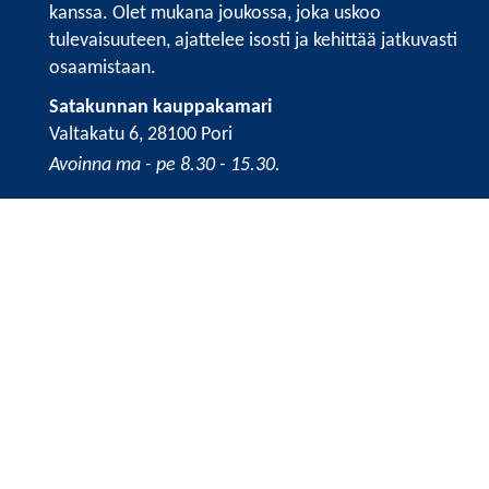
kanssa. Olet mukana joukossa, joka uskoo
tulevaisuuteen, ajattelee isosti ja kehittää jatkuvasti
osaamistaan.
Satakunnan kauppakamari
Valtakatu 6, 28100 Pori
Avoinna ma - pe 8.30 - 15.30.
Tilaa uutiskirje
Liity verkostoon
Tietosuojaseloste
Etusivu
Painopisteet
Verkostoidu