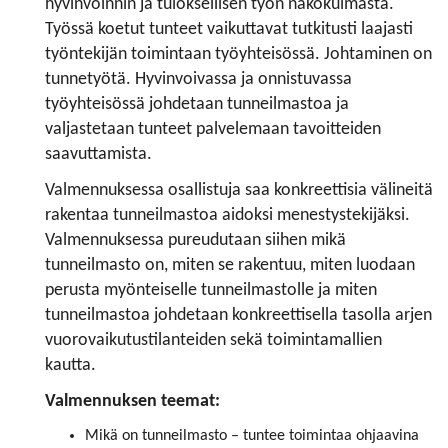
hyvinvoinnin ja tuloksellisen työn näkökulmasta.
Työssä koetut tunteet vaikuttavat tutkitusti laajasti
työntekijän toimintaan työyhteisössä. Johtaminen on
tunnetyötä. Hyvinvoivassa ja onnistuvassa
työyhteisössä johdetaan tunneilmastoa ja
valjastetaan tunteet palvelemaan tavoitteiden
saavuttamista.
Valmennuksessa osallistuja saa konkreettisia välineitä
rakentaa tunneilmastoa aidoksi menestystekijäksi.
Valmennuksessa pureudutaan siihen mikä
tunneilmasto on, miten se rakentuu, miten luodaan
perusta myönteiselle tunneilmastolle ja miten
tunneilmastoa johdetaan konkreettisella tasolla arjen
vuorovaikutustilanteiden sekä toimintamallien
kautta.
Valmennuksen teemat:
Mikä on tunneilmasto – tuntee toimintaa ohjaavina