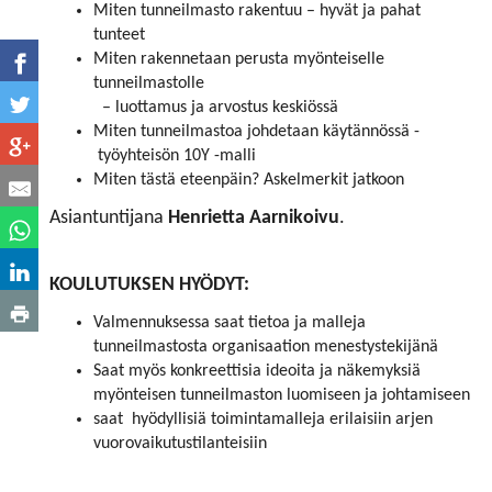
Miten tunneilmasto rakentuu – hyvät ja pahat
tunteet
Miten rakennetaan perusta myönteiselle
tunneilmastolle
– luottamus ja arvostus keskiössä
Miten tunneilmastoa johdetaan käytännössä -
työyhteisön 10Y -malli
Miten tästä eteenpäin? Askelmerkit jatkoon
Asiantuntijana
Henrietta Aarnikoivu
.
KOULUTUKSEN HYÖDYT:
Valmennuksessa saat tietoa ja malleja
tunneilmastosta organisaation menestystekijänä
Saat myös konkreettisia ideoita ja näkemyksiä
myönteisen tunneilmaston luomiseen ja johtamiseen
saat hyödyllisiä toimintamalleja erilaisiin arjen
vuorovaikutustilanteisiin